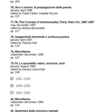
pp. 254
79, Voci e rumori: la propagazione della parola
january-april 1998
edited by
Paolo Fabbri
,
Isabella Pezzini
pp. 157
77-78, The Concept of Intertextuality Thirty Years On: 1967-1997
may-december 1997
edited by
Andrea Bernardelli
pp. 217
76, Soggettività femminile e scrittura poetica
january-april 1997
edited by
Patrizia Violi
pp. 133
75, Miscellanea
september-december 1996
pp. 127
73-74, La spazialità: valori, strutture, testi
january-august 1996
edited by
Sandra Cavicchioli
pp. 248
1991-1995
1986-1990
1981-1985
42, Miscellanea
september-december 1985
pp. 122
41, Semiotica della ricezione teatrale