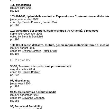
106, Miscellanea
january-april 2008
pp. 125
103-104-105, I piani della semiotica. Espressione e Contenuto tra analisi e in
january-december 2007
edited by
Claudio Paolucci
,
Patrizia Violi
pp. 260
102, Avventure del simbolo. Icone e simboli tra Antichità e Medioevo
september-december 2006
edited by
Stefania Bonfiglioli
pp. 190
100-101, Il senso dell'altro. Culture, generi, rappresentazioni: forme di media
january-august 2006
edited by
Cristina Demaria
,
Patrizia Violi
pp. 192
2001-2005
98-99, Tensioni, interpretazioni, protonarratività
may-december 2004
edited by
Daniele Barbieri
pp. 237
97, Miscellanea
january-april 2004
pp. 183
94-95-96, Semiotica dei nuovi media
january-december 2003
edited by
Giovanna Cosenza
pp. 286
93, Sense and Sensibility