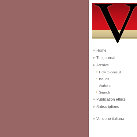
Home
The journal
Archive
How to consult
Issues
Authors
Search
Publication ethics
Subscriptions
Versione italiana