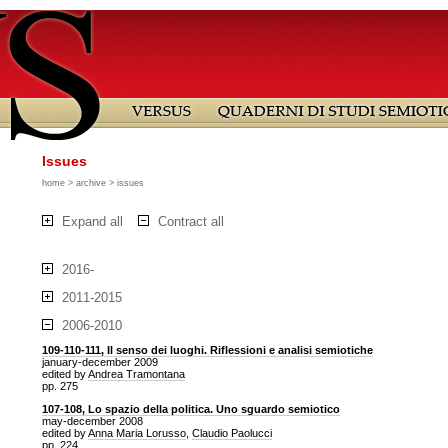
Issues
home
>
archive
> issues
Expand all
Contract all
2016-
2011-2015
2006-2010
109-110-111, Il senso dei luoghi. Riflessioni e analisi semiotiche
january-december 2009
edited by
Andrea Tramontana
pp. 275
107-108, Lo spazio della politica. Uno sguardo semiotico
may-december 2008
edited by
Anna Maria Lorusso
,
Claudio Paolucci
pp. 224