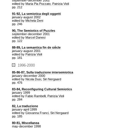
september-december 2002
edited by
Maria Pia Pozzato
,
Patrizia Violi
pp. 212
91-92, La semiotica degli oggetti
january-august 2002
edited by
Michela Deni
pp. 246
90, The Semiotics of Puzzles
september-december 2001
edited by
Marcel Danesi
pp. 122
88-89, La semantica fin de siècle
january-august 2001
edited by
Patrizia Violi
pp. 181
1996-2000
85-86-87, Sulla traduzione intersemiotica
january-december 2000
edited by
Nicola Dusi
,
Siri Nergaard
pp. 476
83-84, Reconfiguring Cultural Semiotics
january 1999
edited by
Fabio Rambelli
,
Patrizia Violi
pp. 284
82, La traduzione
january-april 1999
edited by
Giovanna Franci
,
Siri Nergaard
pp. 185
80-81, Miscellanea
may-december 1998