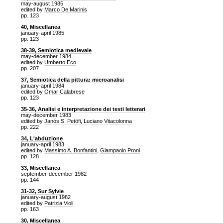
may-august 1985
edited by
Marco De Marinis
pp. 123
40, Miscellanea
january-april 1985
pp. 123
38-39, Semiotica medievale
may-december 1984
edited by
Umberto Eco
pp. 207
37, Semiotica della pittura: microanalisi
january-april 1984
edited by
Omar Calabrese
pp. 123
35-36, Analisi e interpretazione dei testi letterari
may-december 1983
edited by
Janós S. Petöfi
,
Luciano Vitacolonna
pp. 222
34, L'abduzione
january-april 1983
edited by
Massimo A. Bonfantini
,
Giampaolo Proni
pp. 128
33, Miscellanea
september-december 1982
pp. 144
31-32, Sur Sylvie
january-august 1982
edited by
Patrizia Violi
pp. 163
30, Miscellanea