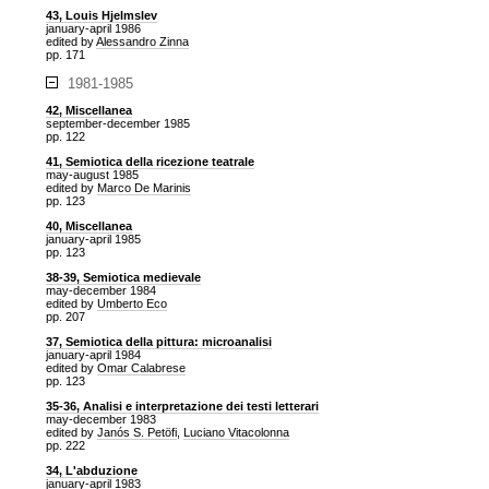
43, Louis Hjelmslev
january-april 1986
edited by
Alessandro Zinna
pp. 171
1981-1985
42, Miscellanea
september-december 1985
pp. 122
41, Semiotica della ricezione teatrale
may-august 1985
edited by
Marco De Marinis
pp. 123
40, Miscellanea
january-april 1985
pp. 123
38-39, Semiotica medievale
may-december 1984
edited by
Umberto Eco
pp. 207
37, Semiotica della pittura: microanalisi
january-april 1984
edited by
Omar Calabrese
pp. 123
35-36, Analisi e interpretazione dei testi letterari
may-december 1983
edited by
Janós S. Petöfi
,
Luciano Vitacolonna
pp. 222
34, L'abduzione
january-april 1983