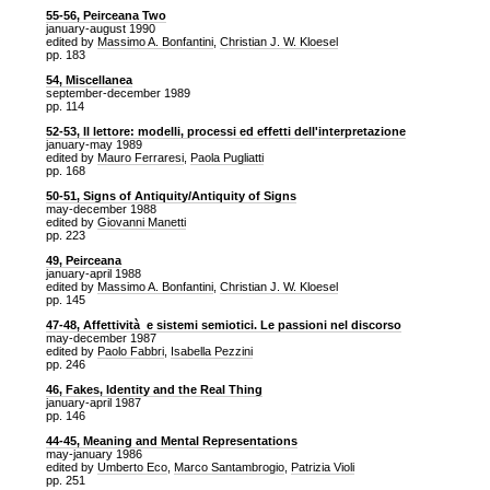
55-56, Peirceana Two
january-august 1990
edited by
Massimo A. Bonfantini
,
Christian J. W. Kloesel
pp. 183
54, Miscellanea
september-december 1989
pp. 114
52-53, Il lettore: modelli, processi ed effetti dell'interpretazione
january-may 1989
edited by
Mauro Ferraresi
,
Paola Pugliatti
pp. 168
50-51, Signs of Antiquity/Antiquity of Signs
may-december 1988
edited by
Giovanni Manetti
pp. 223
49, Peirceana
january-april 1988
edited by
Massimo A. Bonfantini
,
Christian J. W. Kloesel
pp. 145
47-48, Affettività e sistemi semiotici. Le passioni nel discorso
may-december 1987
edited by
Paolo Fabbri
,
Isabella Pezzini
pp. 246
46, Fakes, Identity and the Real Thing
january-april 1987
pp. 146
44-45, Meaning and Mental Representations
may-january 1986
edited by
Umberto Eco
,
Marco Santambrogio
,
Patrizia Violi
pp. 251