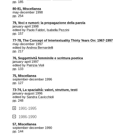
pp. 185
80-81, Miscellanea
may-december 1998
pp. 254
79, Voci e rumori: la propagazione della parola
january-april 1998
edited by
Paolo Fabbri
,
Isabella Pezzini
pp. 157
77-78, The Concept of Intertextuality Thirty Years On: 1967-1997
may-december 1997
edited by
Andrea Bernardelli
pp. 217
76, Soggettività femminile e scrittura poetica
january-april 1997
edited by
Patrizia Violi
pp. 133
75, Miscellanea
september-december 1996
pp. 127
73-74, La spazialità: valori, strutture, testi
january-august 1996
edited by
Sandra Cavicchioli
pp. 248
1991-1995
1986-1990
57, Miscellanea
september-december 1990
pp. 144