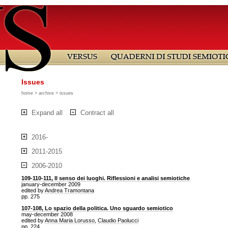
Issues
home
>
archive
> issues
Expand all
Contract all
2016-
2011-2015
2006-2010
109-110-111, Il senso dei luoghi. Riflessioni e analisi semiotiche
january-december 2009
edited by
Andrea Tramontana
pp. 275
107-108, Lo spazio della politica. Uno sguardo semiotico
may-december 2008
edited by
Anna Maria Lorusso
,
Claudio Paolucci
pp. 224