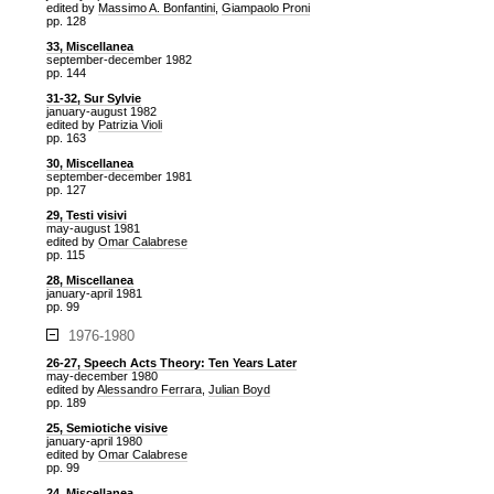
edited by
Massimo A. Bonfantini
,
Giampaolo Proni
pp. 128
33, Miscellanea
september-december 1982
pp. 144
31-32, Sur Sylvie
january-august 1982
edited by
Patrizia Violi
pp. 163
30, Miscellanea
september-december 1981
pp. 127
29, Testi visivi
may-august 1981
edited by
Omar Calabrese
pp. 115
28, Miscellanea
january-april 1981
pp. 99
1976-1980
26-27, Speech Acts Theory: Ten Years Later
may-december 1980
edited by
Alessandro Ferrara
,
Julian Boyd
pp. 189
25, Semiotiche visive
january-april 1980
edited by
Omar Calabrese
pp. 99
24, Miscellanea