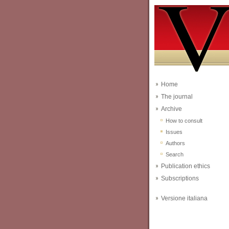
Home
The journal
Archive
How to consult
Issues
Authors
Search
Publication ethics
Subscriptions
Versione italiana