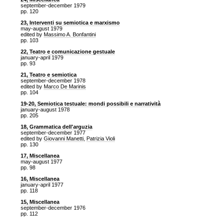
september-december 1979
pp. 120
23, Interventi su semiotica e marxismo
may-august 1979
edited by
Massimo A. Bonfantini
pp. 103
22, Teatro e comunicazione gestuale
january-april 1979
pp. 93
21, Teatro e semiotica
september-december 1978
edited by
Marco De Marinis
pp. 104
19-20, Semiotica testuale: mondi possibili e narratività
january-august 1978
pp. 205
18, Grammatica dell'arguzia
september-december 1977
edited by
Giovanni Manetti
,
Patrizia Violi
pp. 130
17, Miscellanea
may-august 1977
pp. 98
16, Miscellanea
january-april 1977
pp. 118
15, Miscellanea
september-december 1976
pp. 112