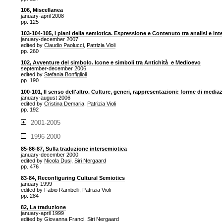
106, Miscellanea
january-april 2008
pp. 125
103-104-105, I piani della semiotica. Espressione e Contenuto tra analisi e in
january-december 2007
edited by
Claudio Paolucci
,
Patrizia Violi
pp. 260
102, Avventure del simbolo. Icone e simboli tra Antichità e Medioevo
september-december 2006
edited by
Stefania Bonfiglioli
pp. 190
100-101, Il senso dell'altro. Culture, generi, rappresentazioni: forme di media
january-august 2006
edited by
Cristina Demaria
,
Patrizia Violi
pp. 192
2001-2005
1996-2000
85-86-87, Sulla traduzione intersemiotica
january-december 2000
edited by
Nicola Dusi
,
Siri Nergaard
pp. 476
83-84, Reconfiguring Cultural Semiotics
january 1999
edited by
Fabio Rambelli
,
Patrizia Violi
pp. 284
82, La traduzione
january-april 1999
edited by
Giovanna Franci
,
Siri Nergaard