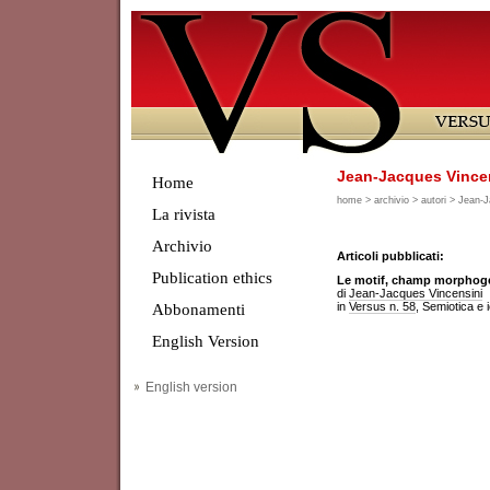
Jean-Jacques Vince
Home
home
>
archivio
>
autori
> Jean-J
La rivista
Archivio
Articoli pubblicati:
Publication ethics
Le motif, champ morphogé
di
Jean-Jacques Vincensini
in
Versus n. 58
, Semiotica e 
Abbonamenti
English Version
English version