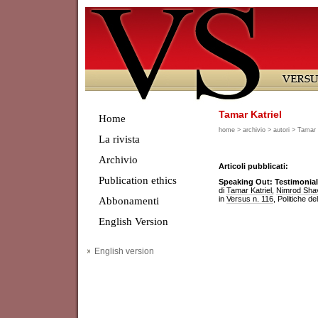
Tamar Katriel
Home
home
>
archivio
>
autori
> Tamar K
La rivista
Archivio
Articoli pubblicati:
Publication ethics
Speaking Out: Testimonial R
di
Tamar Katriel
,
Nimrod Shav
in
Versus n. 116
, Politiche 
Abbonamenti
English Version
English version