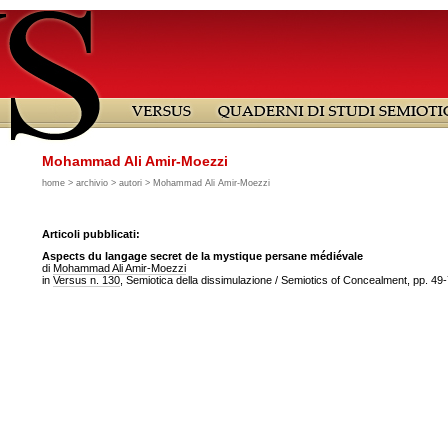
Mohammad Ali Amir-Moezzi
home
>
archivio
>
autori
> Mohammad Ali Amir-Moezzi
Articoli pubblicati:
Aspects du langage secret de la mystique persane médiévale
di
Mohammad Ali Amir-Moezzi
in
Versus n. 130
, Semiotica della dissimulazione / Semiotics of Concealment, pp. 49