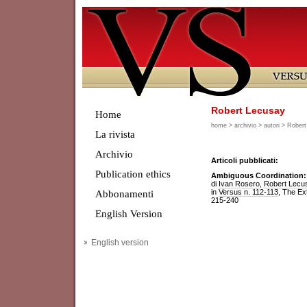
Robert Lecusay
Home
home
>
archivio
>
autori
> Robert
La rivista
Archivio
Articoli pubblicati:
Publication ethics
Ambiguous Coordination: 
di
Ivan Rosero
,
Robert Lecu
in
Versus n. 112-113
, The Ex
Abbonamenti
215-240
English Version
English version